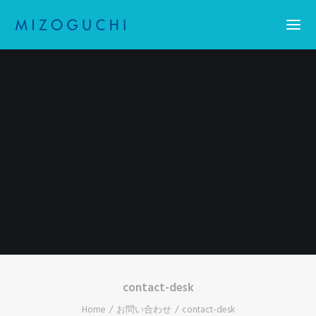
Home
コーティング
設備紹介
会社概要
お知らせ
求人情報・アスリート採用
お問い合わせ
Search
contact-desk
Home
お問い合わせ
contact-desk