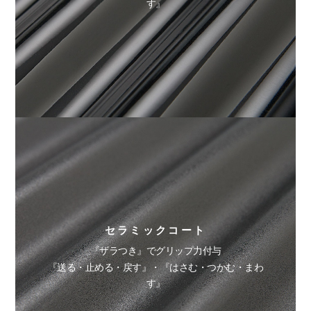
す』
セラミックコート
『ザラつき』でグリップ力付与
『送る・止める・戻す』・『はさむ・つかむ・まわ
す』