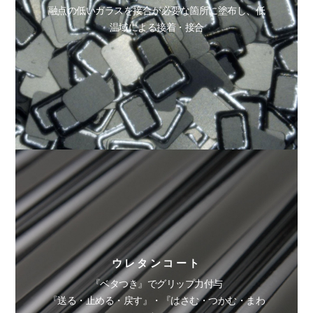
融点の低いガラスを接合が必要な箇所に塗布し、低
温域による接着・接合
ウレタンコート
『ベタつき』でグリップ力付与
『送る・止める・戻す』・『はさむ・つかむ・まわ