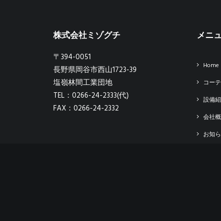
株式会社ミゾグチ
メニ
〒394-0051
Home
長野県岡谷市西山1723-39
塩嶺林間工業団地
コーテ
TEL：0266-24-2333(代)
設備紹
FAX：0266-24-2332
会社概
お知ら
求人情
お問い