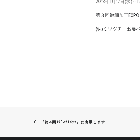
2018年1月17日(
第８回微細加工EXPO
(株)ミゾグチ 出展
『第4回ﾒﾃﾞｨｶﾙﾒｯｾ』に出展します