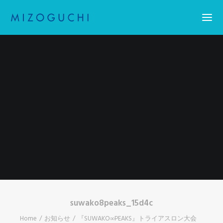
Home
コーティング
設備紹介
会社概要
お知らせ
求人情報・アスリート採用
お問い合わせ
Search
suwako8peaks_15d4c
Home
お知らせ
『SUWAKO∞PEAKS』トライアスロン大会