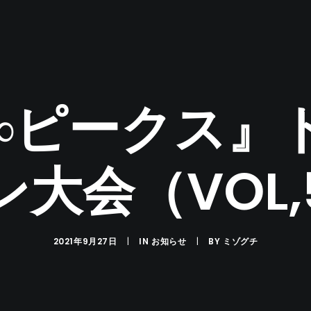
∞ピークス』
ン大会（VOL,
2021年9月27日
|
IN
お知らせ
|
BY
ミゾグチ