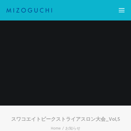
Home
コーティング
設備紹介
会社概要
お知らせ
求人情報・アスリート採用
お問い合わせ
Search
スワコエイトピークストライアスロン大会_Vol,5
Home
お知らせ