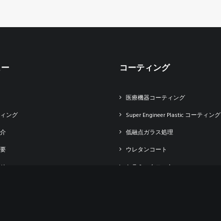
ュー
コーティング
医療機器コーティング
ィング
Super Engineer Plastic コーティング
介
低融点ガラス処理
要
ウレタンコート
せ
セラミックコート
報・アスリート採用
ビーズコート
合わせ
シリコンゴムコート