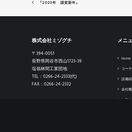
『2023年　謹賀新年』
株式会社ミゾグチ
メニ
〒394-0051
Home
長野県岡谷市西山1723-39
塩嶺林間工業団地
コーテ
TEL：0266-24-2333(代)
設備紹
FAX：0266-24-2332
会社概
お知ら
求人情
お問い