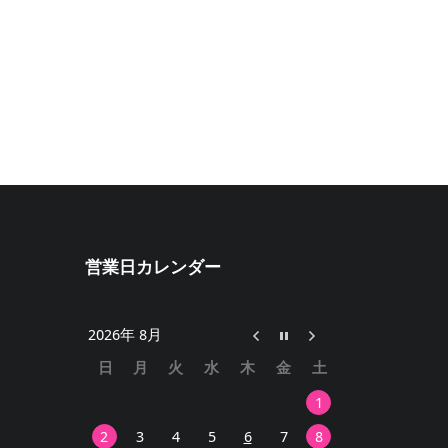
営業日カレンダー
2026年 8月
日
月
火
水
木
金
土
1
2
3
4
5
6
7
8