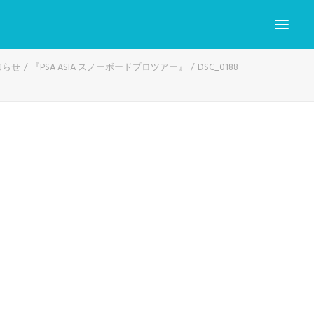
知らせ
『PSA ASIA スノーボードプロツアー』
DSC_0188