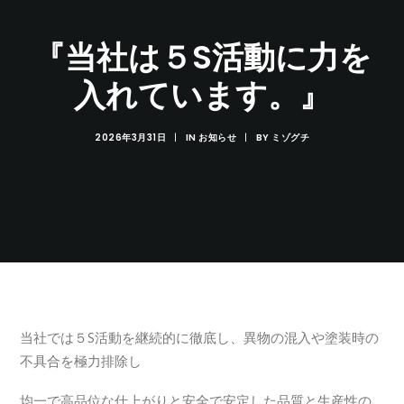
『当社は５S活動に力を
入れています。』
2026年3月31日
|
IN
お知らせ
|
BY
ミゾグチ
当社では５S活動を継続的に徹底し、異物の混入や塗装時の
不具合を極力排除し
均一で高品位な仕上がりと安全で安定した品質と生産性の