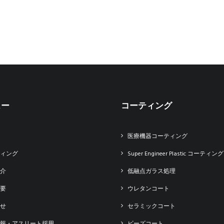
ュー
コーティング
医療機器コーティング
ィング
Super Engineer Plastic コーティング
介
低融点ガラス処理
要
ウレタンコート
せ
セラミックコート