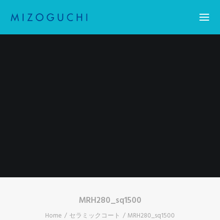
Home
コーティング
設備紹介
会社概要
お知らせ
求人情報・アスリート採用
お問い合わせ
Search
MRH280_sq1500
Home
セラミックコート
MRH280_sq1500