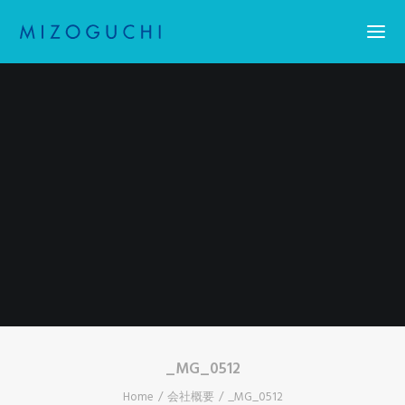
Home
コーティング
設備紹介
会社概要
お知らせ
求人情報・アスリート採用
お問い合わせ
Search
_MG_0512
Home
会社概要
_MG_0512