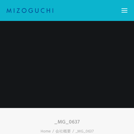
Home
コーティング
設備紹介
会社概要
お知らせ
求人情報・アスリート採用
お問い合わせ
Search
_MG_0637
Home
会社概要
_MG_0637