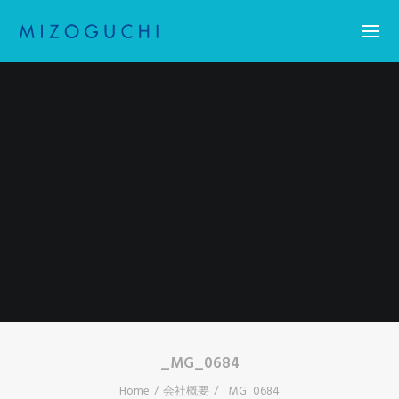
Home
コーティング
設備紹介
会社概要
お知らせ
求人情報・アスリート採用
お問い合わせ
Search
_MG_0684
Home
会社概要
_MG_0684