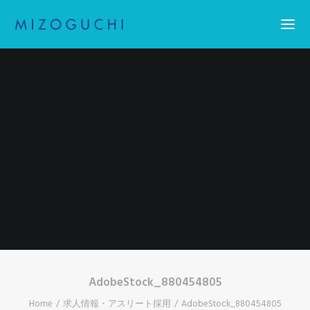
Home
コーティング
設備紹介
会社概要
お知らせ
求人情報・アスリート採用
お問い合わせ
Search
AdobeStock_880454805
Home
求人情報・アスリート採用
AdobeStock_880454805