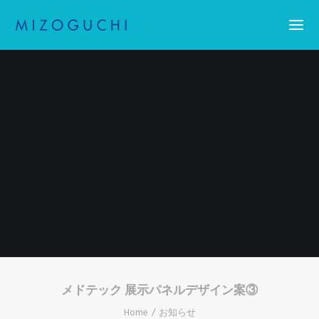
Home
コーティング
設備紹介
会社概要
お知らせ
求人情報・アスリート採用
お問い合わせ
Search
メドテック 展示パネルデザイン案③
Home
お知らせ